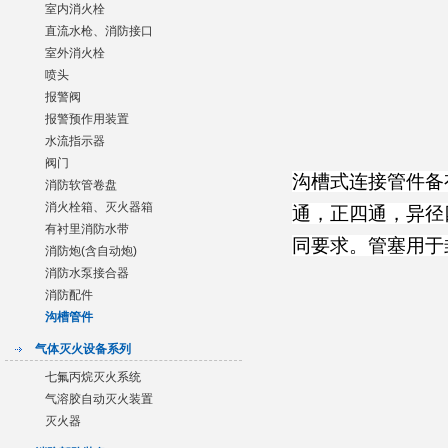
室内消火栓
直流水枪、消防接口
室外消火栓
喷头
报警阀
报警预作用装置
水流指示器
阀门
沟槽式连接管件备
消防软管卷盘
消火栓箱、灭火器箱
通，正四通，异径
有衬里消防水带
同要求。管塞用于
消防炮(含自动炮)
消防水泵接合器
消防配件
沟槽管件
气体灭火设备系列
七氟丙烷灭火系统
气溶胶自动灭火装置
灭火器